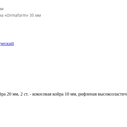
мм
ена «Ormaform» 35 мм
ический
йра 20 мм, 2 ст. - кокосовая койра 10 мм, рифленая высокоэласти