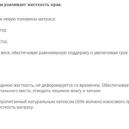
и усиливает жесткость края.
 и левую половины матраса:
то);
то).
в весе, обеспечивая равномерную поддержку и увеличивая срок
реднюю жёсткость, не деформируется со временем. Обеспечивае
пального места, отводить лишнюю влагу и запахи.
ропитанный натуральным латексом (50% волокно кокосового оре
есткость матрасу.