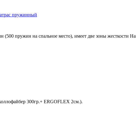
атрас пружинный
00 пружин на спальное место), имеет две зоны жесткости Hard 
ллофайбер 300гр.+ ERGOFLEX 2см.).