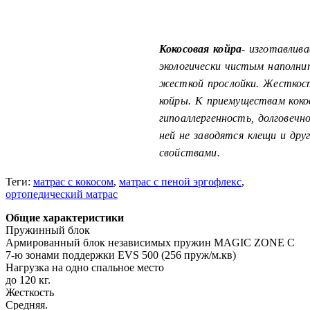
Кокосовая койра
- изготавлив
экологически чистым наполни
жесткой прослойки. Жесткост
койры. К приемуществам кок
гипоаллергенность, долговечн
ней не заводятся клещи и др
свойствами.
Теги:
матрас с кокосом
,
матрас с пеной эргофлекс
,
ортопедический матрас
Общие характеристики
Пружинный блок
Армированный блок независимых пружин MAGIC ZONE С
7-ю зонами поддержки EVS 500 (256 пруж/м.кв)
Нагрузка на одно спальное место
до 120 кг.
Жесткость
Средняя.