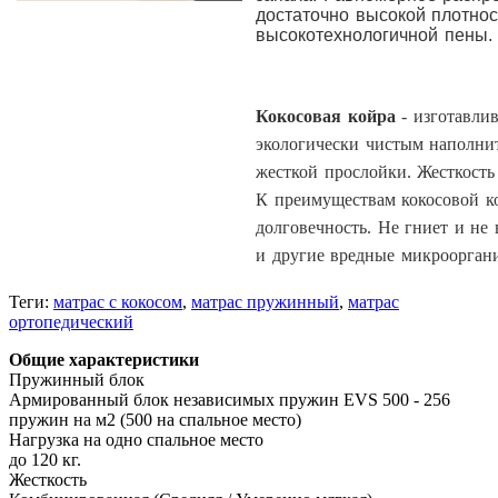
достаточно высокой плотно
высокотехнологичной пены.
Кокосовая койра
- изготавли
экологически чистым наполнит
жесткой прослойки. Жесткость
К преимуществам кокосовой ко
долговечность. Не гниет и не
и другие вредные микроорган
Теги:
матрас с кокосом
,
матрас пружинный
,
матрас
ортопедический
Общие характеристики
Пружинный блок
Армированный блок независимых пружин EVS 500 - 256
пружин на м2 (500 на спальное место)
Нагрузка на одно спальное место
до 120 кг.
Жесткость