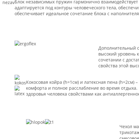
Блок независимых пружин гармонично взаимодействует с
адаптируется под контуры человеческого тела, обеспеч
обеспечивает идеальное сочетание блока с наполнителя
Дополнительный с
высокий уровень к
сочетании с дост
свойства этой выс
Кокосовая койра (h=1см) и латексная пена (h=2см
комфорта и полное расслабление во время отдыха
здоровья человека свойствами как антиаллергеннос
Чехол ма
трикотаж
смесово