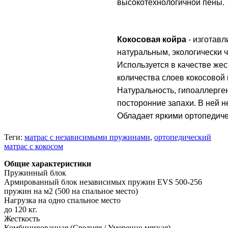
высокотехнологичной пены.
Кокосовая койра
- изготав
натуральным, экологически 
Используется в качестве жес
количества слоев кокосовой
Натуральность, гипоаллерген
посторонние запахи. В ней 
Обладает яркими ортопедиче
Теги:
матрас с независимыми пружинами
,
ортопедический
матрас с кокосом
Общие характеристики
Пружинный блок
Армированный блок независимых пружин EVS 500-256
пружин на м2 (500 на спальное место)
Нагрузка на одно спальное место
до 120 кг.
Жесткость
Комбинированная (Средняя / Умеренно мягкая)