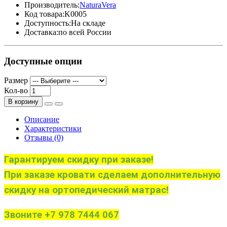
Производитель:
NaturaVera
Код товара:
K0005
Доступность:
На складе
Доставка:
по всей России
Доступные опции
Размер
Кол-во
В корзину
Описание
Характеристики
Отзывы (0)
Гарантируем скидку при заказе!
При заказе кровати сделаем дополнительную
скидку на ортопедический матрас!
Звоните +7 978 7444 067