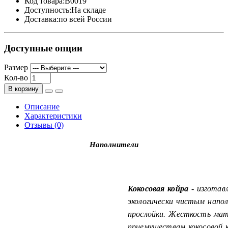
Код товара:
B0019
Доступность:
На складе
Доставка:
по всей России
Доступные опции
Размер
Кол-во
В корзину
Описание
Характеристики
Отзывы (0)
Наполнители
Кокосовая койра
- изготав
экологически чистым напо
прослойки. Жесткость мат
приемуществам кокосовой 