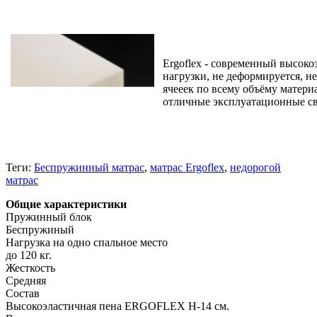
Ergoflex
- современный высоко
нагрузки, не деформируется, н
ячееек по всему объёму матери
отличные экcплуатационные св
Теги:
Беспружинный матрас
,
матрас Ergoflex
,
недорогой
матрас
Общие характеристики
Пружинный блок
Беспружиный
Нагрузка на одно спальное место
до 120 кг.
Жесткость
Средняя
Состав
Высокоэластичная пена ERGOFLEX Н-14 см.