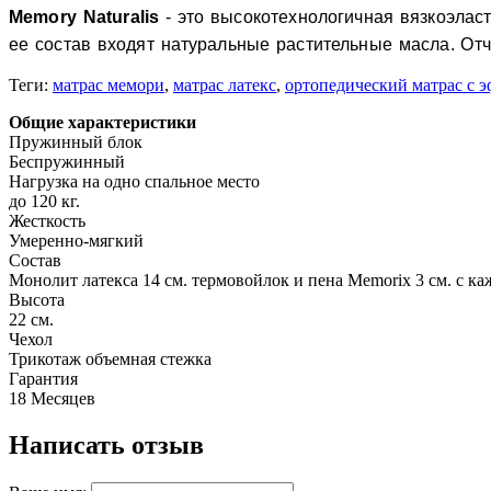
Memory Naturalis
-
это высокотехнологичная вязкоэлас
ее состав входят натуральные растительные масла. От
Теги:
матрас мемори
,
матрас латекс
,
ортопедический матрас с 
Общие характеристики
Пружинный блок
Беспружинный
Нагрузка на одно спальное место
до 120 кг.
Жесткость
Умеренно-мягкий
Состав
Монолит латекса 14 см. термовойлок и пена Memorix 3 см. с к
Высота
22 см.
Чехол
Трикотаж объемная стежка
Гарантия
18 Месяцев
Написать отзыв